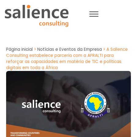
Página inicial
>
Notícias e Eventos da Empresa
>
A Salience
Consulting estabelece parceria com a AFRALTI para
reforçar as capacidades em matéria de TIC e políticas
digitais em toda a África