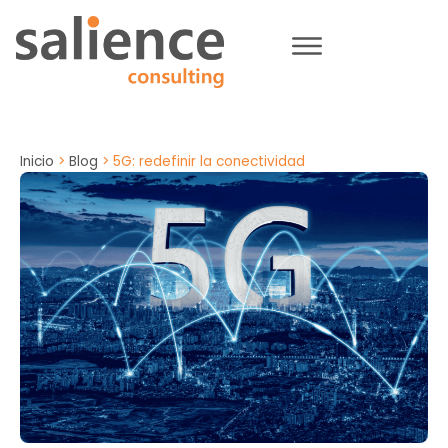
Inicio
>
Blog
>
5G: redefinir la conectividad