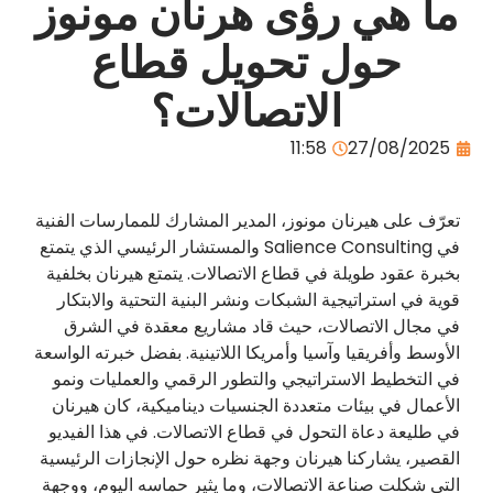
ما هي رؤى هرنان مونوز
حول تحويل قطاع
الاتصالات؟
11:58
27/08/2025
تعرّف على
هيرنان مونوز،
المدير المشارك للممارسات الفنية
في Salience Consulting والمستشار الرئيسي الذي يتمتع
بخبرة عقود طويلة في قطاع الاتصالات. يتمتع هيرنان بخلفية
قوية في استراتيجية الشبكات ونشر البنية التحتية والابتكار
في مجال الاتصالات، حيث قاد مشاريع معقدة في الشرق
الأوسط وأفريقيا وآسيا وأمريكا اللاتينية. بفضل خبرته الواسعة
في التخطيط الاستراتيجي والتطور الرقمي والعمليات ونمو
الأعمال في بيئات متعددة الجنسيات ديناميكية، كان هيرنان
في طليعة دعاة التحول في قطاع الاتصالات. في هذا الفيديو
القصير، يشاركنا هيرنان وجهة نظره حول الإنجازات الرئيسية
التي شكلت صناعة الاتصالات، وما يثير حماسه اليوم، ووجهة